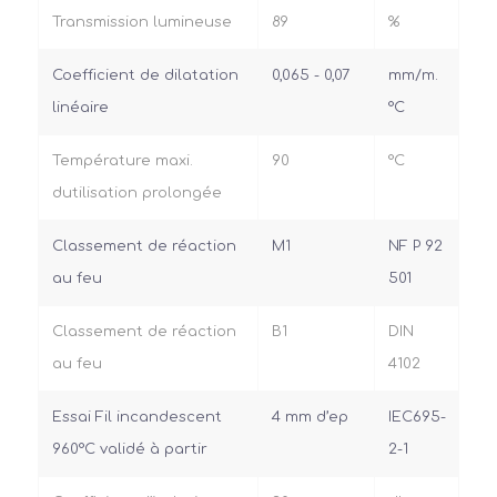
Transmission lumineuse
89
%
Coefficient de dilatation
0,065 - 0,07
mm/m.
linéaire
°C
Température maxi.
90
°C
dutilisation prolongée
Classement de réaction
M1
NF P 92
au feu
501
Classement de réaction
B1
DIN
au feu
4102
Essai Fil incandescent
4 mm d’ep
IEC695-
960°C validé à partir
2-1