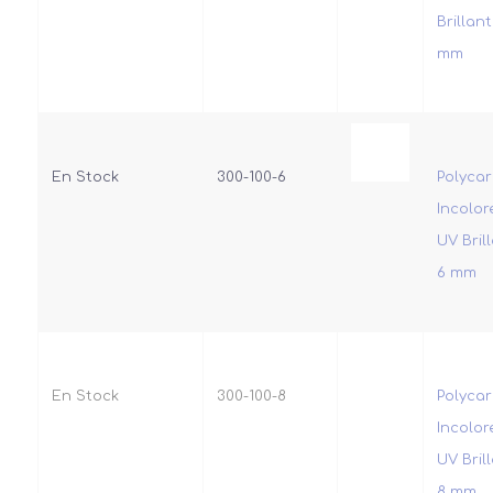
Brillan
mm
En Stock
300-100-6
Polyca
Incolor
UV Bril
6 mm
En Stock
300-100-8
Polyca
Incolor
UV Bril
8 mm