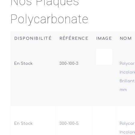
Nos Plaques
Polycarbonate
DISPONIBILITÉ
RÉFÉRENCE
IMAGE
NOM
En Stock
300-100-3
Polyca
Incolor
Brillan
mm
En Stock
300-100-5
Polyca
Incolor